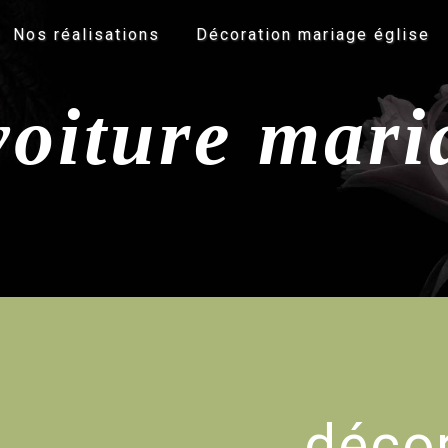
Nos réalisations
Décoration mariage église
voiture mar
décor