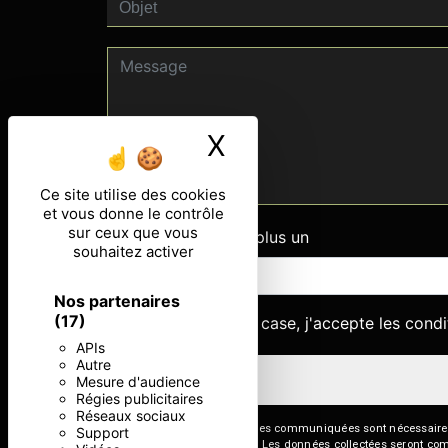
X
Masquer le ban
Ce site utilise des cookies
et vous donne le contrôle
sur ceux que vous
Combien font trois plus un
souhaitez activer
Nos partenaires
(17)
En cochant cette case, j'accepte les condi
APIs
Autre
Mesure d'audience
Régies publicitaires
Réseaux sociaux
** Les données personnelles communiquées sont nécessaires aux
Support
répondre à votre message. Les données collectées seront commun