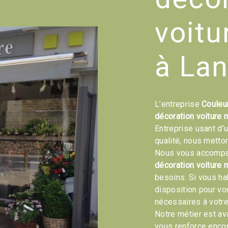
voitu
à La
L’entreprise
Couleu
décoration voiture 
Entreprise usant d’
qualité, nous metto
Nous vous accompag
décoration voiture 
besoins. Si vous ha
disposition pour v
nécessaires à votre
Notre métier est av
vous renforce encor