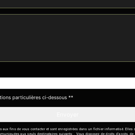
deau des cookies
tions particulières ci-dessous **
Envoyer
 fins de vous contacter et sont enregistrées dans un fichier informatisé. Elles so
iquées aux seuls destinataires suivants: . Vous disposez de droits d’accès, de recti