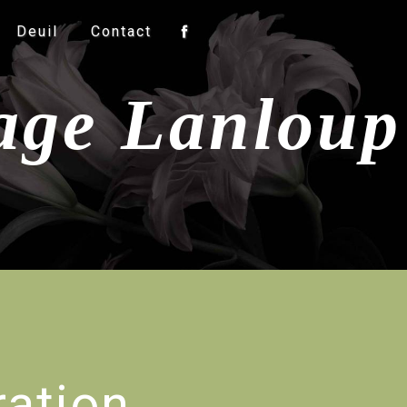
Deuil
Contact
iage Lanloup
ation