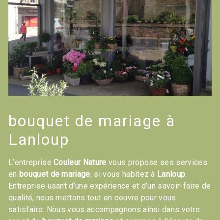
bouquet de mariage à
Lanloup
L’entreprise
Couleur Nature
vous propose ses services
en
bouquet de mariage
, si vous habitez à
Lanloup
.
Entreprise usant d’une expérience et d’un savoir-faire de
qualité, nous mettons tout en oeuvre pour vous
satisfaire. Nous vous accompagnons ainsi dans votre