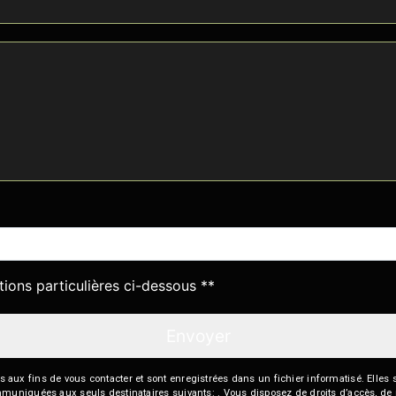
deau des cookies
tions particulières ci-dessous **
Envoyer
 fins de vous contacter et sont enregistrées dans un fichier informatisé. Elles so
iquées aux seuls destinataires suivants: . Vous disposez de droits d’accès, de recti