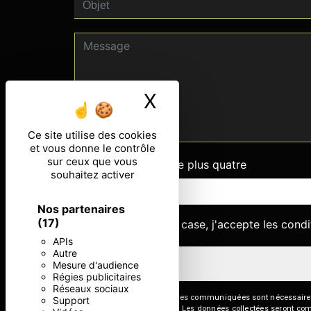
X
Masquer le ban
Ce site utilise des cookies
et vous donne le contrôle
sur ceux que vous
Combien font quatre plus quatre
souhaitez activer
Nos partenaires
(17)
En cochant cette case, j'accepte les condi
APIs
Autre
Mesure d'audience
Régies publicitaires
Réseaux sociaux
** Les données personnelles communiquées sont nécessaires aux
Support
répondre à votre message. Les données collectées seront commun