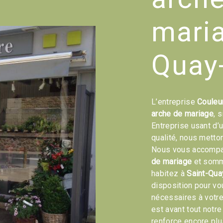
maria
Quay-
L’entreprise
Couleu
arche de mariage
, 
Entreprise usant d’
qualité, nous metto
Nous vous accompag
de mariage
et somme
habitez à
Saint-Qua
disposition pour v
nécessaires à votre
est avant tout notr
renforce encore plus