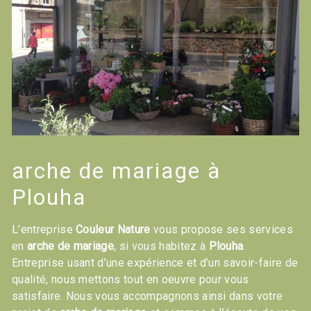
arche de mariage à
Plouha
L’entreprise
Couleur Nature
vous propose ses services
en
arche de mariage
, si vous habitez à
Plouha
.
Entreprise usant d’une expérience et d’un savoir-faire de
qualité, nous mettons tout en oeuvre pour vous
satisfaire. Nous vous accompagnons ainsi dans votre