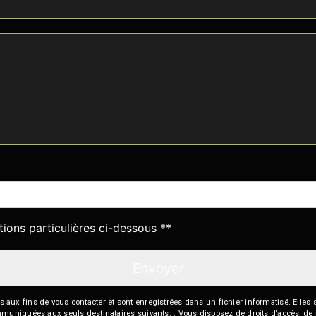
deau des cookies
tions particulières ci-dessous **
Envoyer
 fins de vous contacter et sont enregistrées dans un fichier informatisé. Elles so
iquées aux seuls destinataires suivants: . Vous disposez de droits d’accès, de recti