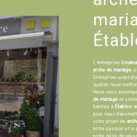
mari
Établ
L’entreprise
Couleu
arche de mariage
, 
Entreprise usant d’
qualité, nous metto
Nous vous accompag
de mariage
et somme
habitez à
Étables-s
pour vous transmet
votre projet de
arch
notre passion et le
notre désir de réuss