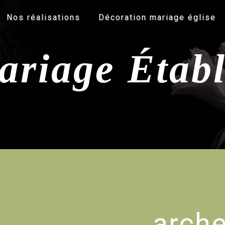
Nos réalisations
Décoration mariage église
ariage Étab
arch