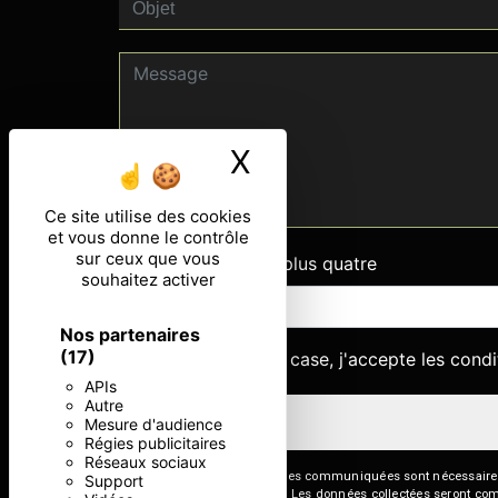
X
Masquer le ban
Ce site utilise des cookies
et vous donne le contrôle
sur ceux que vous
Combien font sept plus quatre
souhaitez activer
Nos partenaires
(17)
En cochant cette case, j'accepte les condi
APIs
Autre
Mesure d'audience
Régies publicitaires
Réseaux sociaux
** Les données personnelles communiquées sont nécessaires aux
Support
répondre à votre message. Les données collectées seront commun