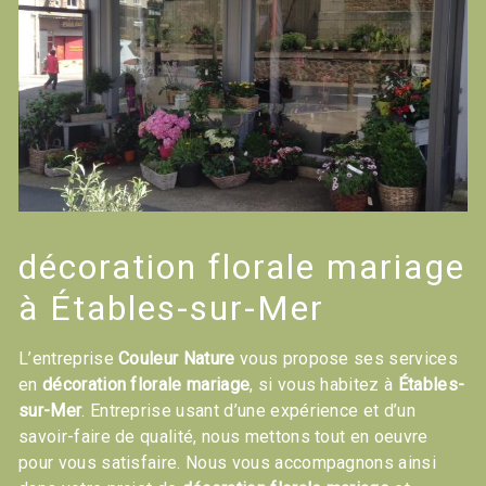
décoration florale mariage
à Étables-sur-Mer
L’entreprise
Couleur Nature
vous propose ses services
en
décoration florale mariage
, si vous habitez à
Étables-
sur-Mer
. Entreprise usant d’une expérience et d’un
savoir-faire de qualité, nous mettons tout en oeuvre
pour vous satisfaire. Nous vous accompagnons ainsi