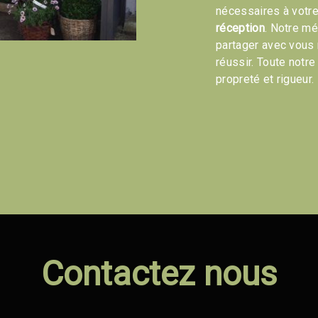
nécessaires à votre
réception
. Notre mé
partager avec vous 
réussir. Toute notre
propreté et rigueur.
Contactez nous