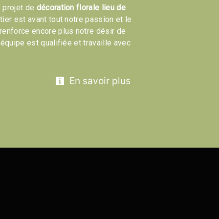
 projet de
décoration florale lieu de
tier est avant tout notre passion et le
renforce encore plus notre désir de
 équipe est qualifiée et travaille avec
En savoir plus